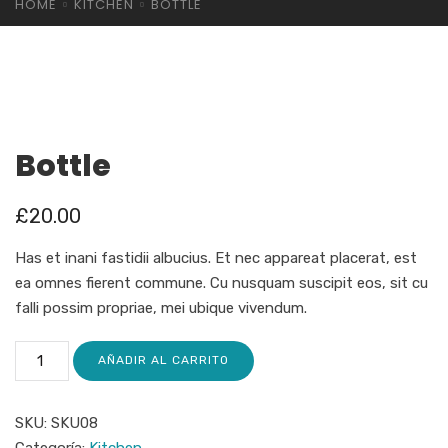
HOME
KITCHEN
BOTTLE
Bottle
£
20.00
Has et inani fastidii albucius. Et nec appareat placerat, est
ea omnes fierent commune. Cu nusquam suscipit eos, sit cu
falli possim propriae, mei ubique vivendum.
AÑADIR AL CARRITO
SKU:
SKU08