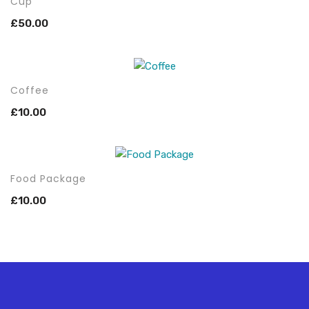
Cup
£
50.00
C
Coffee
£
10.00
C
Food Package
£
10.00
C