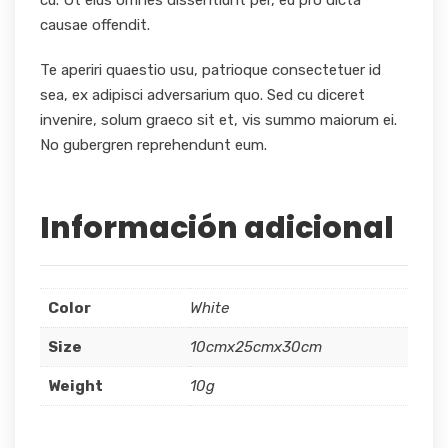
cu. Ut eius omnes dissentiunt per, eu pro dicta
causae offendit.
Te aperiri quaestio usu, patrioque consectetuer id
sea, ex adipisci adversarium quo. Sed cu diceret
invenire, solum graeco sit et, vis summo maiorum ei.
No gubergren reprehendunt eum.
Información adicional
Color
White
Size
10cmx25cmx30cm
Weight
10g