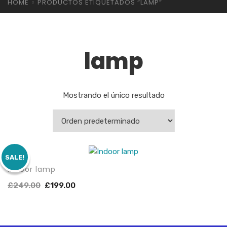
HOME
PRODUCTOS ETIQUETADOS “LAMP”
lamp
Mostrando el único resultado
SALE!
Indoor lamp
£
249.00
£
199.00
C